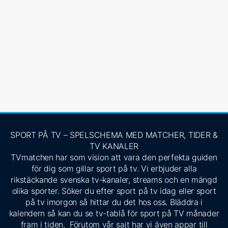
SPORT PÅ TV – SPELSCHEMA MED MATCHER, TIDER &
TV KANALER
TVmatchen har som vision att vara den perfekta guiden
för dig som gillar sport på tv. Vi erbjuder alla
rikstäckande svenska tv-kanaler, streams och en mängd
olika sporter. Söker du efter sport på tv idag eller sport
på tv imorgon så hittar du det hos oss. Bläddra i
kalendern så kan du se tv-tablå för sport på TV månader
fram i tiden. Förutom vår sajt har vi även appar till