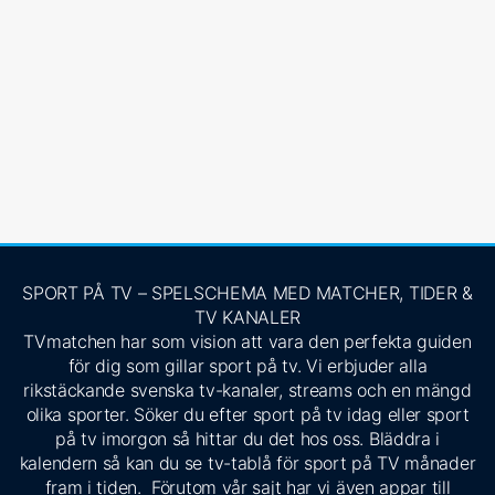
SPORT PÅ TV – SPELSCHEMA MED MATCHER, TIDER &
TV KANALER
TVmatchen har som vision att vara den perfekta guiden
för dig som gillar sport på tv. Vi erbjuder alla
rikstäckande svenska tv-kanaler, streams och en mängd
olika sporter. Söker du efter sport på tv idag eller sport
på tv imorgon så hittar du det hos oss. Bläddra i
kalendern så kan du se tv-tablå för sport på TV månader
fram i tiden. Förutom vår sajt har vi även appar till