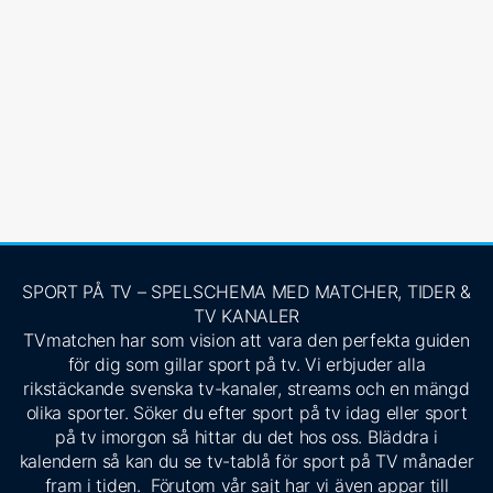
SPORT PÅ TV – SPELSCHEMA MED MATCHER, TIDER &
TV KANALER
TVmatchen har som vision att vara den perfekta guiden
för dig som gillar sport på tv. Vi erbjuder alla
rikstäckande svenska tv-kanaler, streams och en mängd
olika sporter. Söker du efter sport på tv idag eller sport
på tv imorgon så hittar du det hos oss. Bläddra i
kalendern så kan du se tv-tablå för sport på TV månader
fram i tiden. Förutom vår sajt har vi även appar till