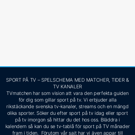
SPORT PÅ TV – SPELSCHEMA MED MATCHER, TIDER &
TV KANALER
TVmatchen har som vision att vara den perfekta guiden
för dig som gillar sport på tv. Vi erbjuder alla
rikstäckande svenska tv-kanaler, streams och en mängd
olika sporter. Söker du efter sport på tv idag eller sport
på tv imorgon så hittar du det hos oss. Bläddra i
kalendern så kan du se tv-tablå för sport på TV månader
fram i tiden. Förutom vår sajt har vi även appar till