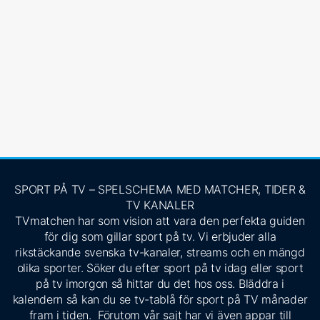
SPORT PÅ TV – SPELSCHEMA MED MATCHER, TIDER &
TV KANALER
TVmatchen har som vision att vara den perfekta guiden
för dig som gillar sport på tv. Vi erbjuder alla
rikstäckande svenska tv-kanaler, streams och en mängd
olika sporter. Söker du efter sport på tv idag eller sport
på tv imorgon så hittar du det hos oss. Bläddra i
kalendern så kan du se tv-tablå för sport på TV månader
fram i tiden. Förutom vår sajt har vi även appar till