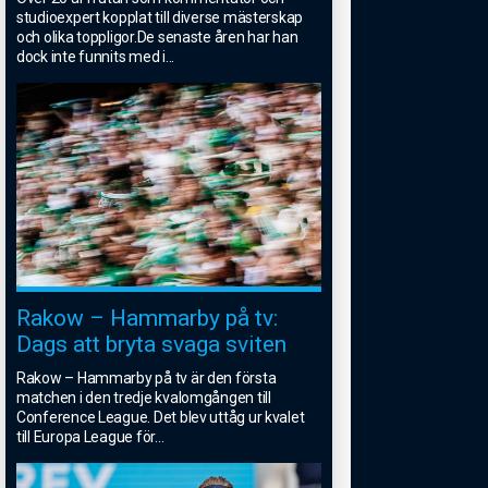
studioexpert kopplat till diverse mästerskap
och olika toppligor.De senaste åren har han
dock inte funnits med i
...
Rakow – Hammarby på tv:
Dags att bryta svaga sviten
Rakow – Hammarby på tv är den första
matchen i den tredje kvalomgången till
Conference League. Det blev uttåg ur kvalet
till Europa League för
...