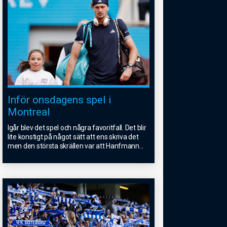
Inför onsdagens spel i
Montreal
Igår blev det spel och några favoritfall. Det blir
lite konstigt på något sätt att ens skriva det
men den största skrällen var att Hanfmann
...