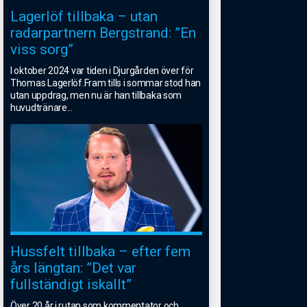
Lagerlöf tillbaka – utan
radarpartnern Bergstrand: ”En
viss sorg”
I oktober 2024 var tiden i Djurgården över för
Thomas Lagerlöf.Fram tills i sommar stod han
utan uppdrag, men nu är han tillbaka som
huvudtränare
...
Hussfelt tillbaka – efter fem
års längtan: ”Det var
fullständigt iskallt”
Över 20 år i rutan som kommentator och