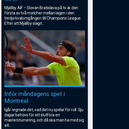
Mjällby AIF – Slovan Bratislava på tv är den
första av två matcher mellan lagen i den
tredje kvalomgången till Champions League.
Efter att Mjällby slagit
...
Inför måndagens spel i
Montreal
Igår regnade det, vad det nu spelar för roll. Sju
dagar behövs för att slutföra en
mastersturnering, och då ska man ha med sig
att
...