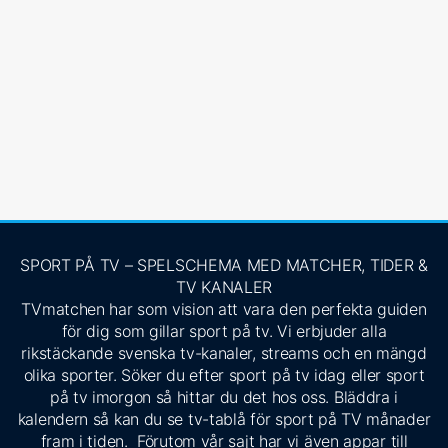
SPORT PÅ TV – SPELSCHEMA MED MATCHER, TIDER &
TV KANALER
TVmatchen har som vision att vara den perfekta guiden
för dig som gillar sport på tv. Vi erbjuder alla
rikstäckande svenska tv-kanaler, streams och en mängd
olika sporter. Söker du efter sport på tv idag eller sport
på tv imorgon så hittar du det hos oss. Bläddra i
kalendern så kan du se tv-tablå för sport på TV månader
fram i tiden. Förutom vår sajt har vi även appar till