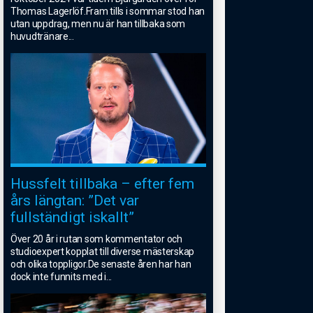
Thomas Lagerlöf.Fram tills i sommar stod han
utan uppdrag, men nu är han tillbaka som
huvudtränare
...
Hussfelt tillbaka – efter fem
års längtan: ”Det var
fullständigt iskallt”
Över 20 år i rutan som kommentator och
studioexpert kopplat till diverse mästerskap
och olika toppligor.De senaste åren har han
dock inte funnits med i
...