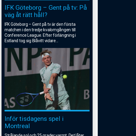
IFK Göteborg – Gent på tv: På
väg åt rätt håll?
IFK Göteborg – Gent på tv är den första
matchen i den tredje kvalomgången till
Conference League. Efter förlängning i
Estland tog sig Blåvitt vidare
...
Inför tisdagens spel i
Montreal
Strålande sol och 25 grader varmt. Det låter