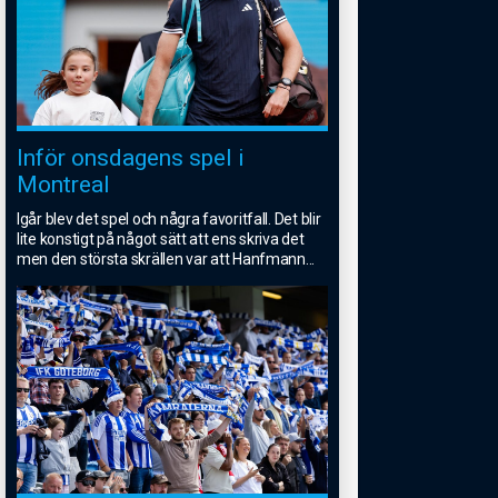
Inför onsdagens spel i
Montreal
Igår blev det spel och några favoritfall. Det blir
lite konstigt på något sätt att ens skriva det
men den största skrällen var att Hanfmann
...