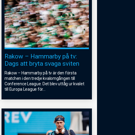
Rakow – Hammarby på tv:
Dags att bryta svaga sviten
Rakow – Hammarby på tv är den första
matchen i den tredje kvalomgången till
Conference League. Det blev uttåg ur kvalet
till Europa League för
...