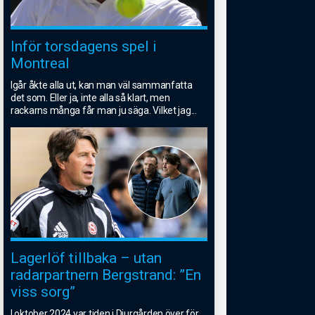
Inför torsdagens spel i
Montreal
Igår åkte alla ut, kan man väl sammanfatta
det som. Eller ja, inte alla så klart, men
rackarns många får man ju säga. Vilket jag
...
Lagerlöf tillbaka – utan
radarpartnern Bergstrand: ”En
viss sorg”
I oktober 2024 var tiden i Djurgården över för