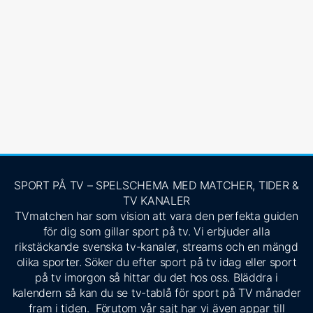
SPORT PÅ TV – SPELSCHEMA MED MATCHER, TIDER &
TV KANALER
TVmatchen har som vision att vara den perfekta guiden
för dig som gillar sport på tv. Vi erbjuder alla
rikstäckande svenska tv-kanaler, streams och en mängd
olika sporter. Söker du efter sport på tv idag eller sport
på tv imorgon så hittar du det hos oss. Bläddra i
kalendern så kan du se tv-tablå för sport på TV månader
fram i tiden. Förutom vår sajt har vi även appar till