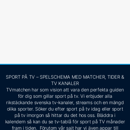
SPORT PÅ TV – SPELSCHEMA MED MATCHER, TIDER &
TV KANALER
TVmatchen har som vision att vara den perfekta guiden
för dig som gillar sport på tv. Vi erbjuder alla
rikstäckande svenska tv-kanaler, streams och en mängd
olika sporter. Söker du efter sport på tv idag eller sport
på tv imorgon så hittar du det hos oss. Bläddra i
kalendern så kan du se tv-tablå för sport på TV månader
fram i tiden. Förutom vår sajt har vi även appar till