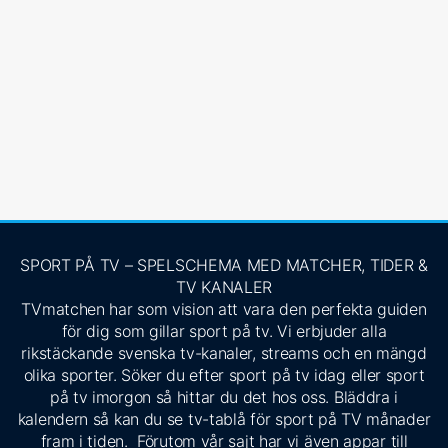
SPORT PÅ TV – SPELSCHEMA MED MATCHER, TIDER &
TV KANALER
TVmatchen har som vision att vara den perfekta guiden
för dig som gillar sport på tv. Vi erbjuder alla
rikstäckande svenska tv-kanaler, streams och en mängd
olika sporter. Söker du efter sport på tv idag eller sport
på tv imorgon så hittar du det hos oss. Bläddra i
kalendern så kan du se tv-tablå för sport på TV månader
fram i tiden. Förutom vår sajt har vi även appar till