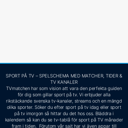
SPORT PÅ TV – SPELSCHEMA MED MATCHER, TIDER &
TV KANALER
TVmatchen har som vision att vara den perfekta guiden
för dig som gillar sport på tv. Vi erbjuder alla
rikstäckande svenska tv-kanaler, streams och en mängd
olika sporter. Söker du efter sport på tv idag eller sport
på tv imorgon så hittar du det hos oss. Bläddra i
kalendern så kan du se tv-tablå för sport på TV månader
fram i tiden. Förutom vår sajt har vi även appar till