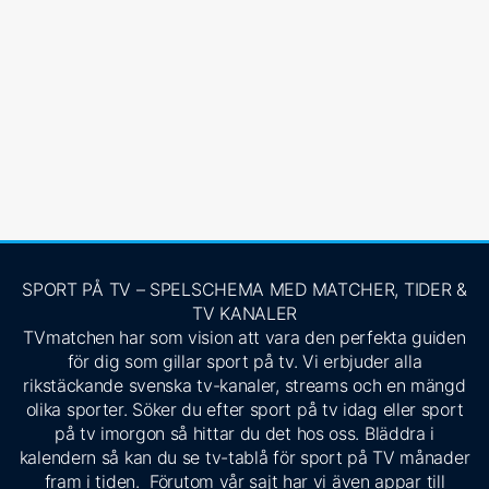
SPORT PÅ TV – SPELSCHEMA MED MATCHER, TIDER &
TV KANALER
TVmatchen har som vision att vara den perfekta guiden
för dig som gillar sport på tv. Vi erbjuder alla
rikstäckande svenska tv-kanaler, streams och en mängd
olika sporter. Söker du efter sport på tv idag eller sport
på tv imorgon så hittar du det hos oss. Bläddra i
kalendern så kan du se tv-tablå för sport på TV månader
fram i tiden. Förutom vår sajt har vi även appar till