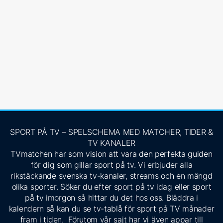
SPORT PÅ TV – SPELSCHEMA MED MATCHER, TIDER &
TV KANALER
TVmatchen har som vision att vara den perfekta guiden
för dig som gillar sport på tv. Vi erbjuder alla
rikstäckande svenska tv-kanaler, streams och en mängd
olika sporter. Söker du efter sport på tv idag eller sport
på tv imorgon så hittar du det hos oss. Bläddra i
kalendern så kan du se tv-tablå för sport på TV månader
fram i tiden. Förutom vår sajt har vi även appar till