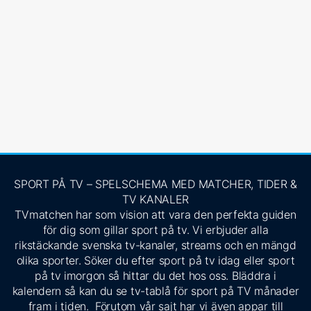
SPORT PÅ TV – SPELSCHEMA MED MATCHER, TIDER &
TV KANALER
TVmatchen har som vision att vara den perfekta guiden
för dig som gillar sport på tv. Vi erbjuder alla
rikstäckande svenska tv-kanaler, streams och en mängd
olika sporter. Söker du efter sport på tv idag eller sport
på tv imorgon så hittar du det hos oss. Bläddra i
kalendern så kan du se tv-tablå för sport på TV månader
fram i tiden. Förutom vår sajt har vi även appar till