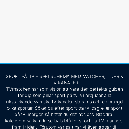
SPORT PÅ TV – SPELSCHEMA MED MATCHER, TIDER &
TV KANALER
TVmatchen har som vision att vara den perfekta guiden
för dig som gillar sport på tv. Vi erbjuder alla
rikstäckande svenska tv-kanaler, streams och en mängd
olika sporter. Söker du efter sport på tv idag eller sport
på tv imorgon så hittar du det hos oss. Bläddra i
kalendern så kan du se tv-tablå för sport på TV månader
fram i tiden. Förutom vår sajt har vi även appar till