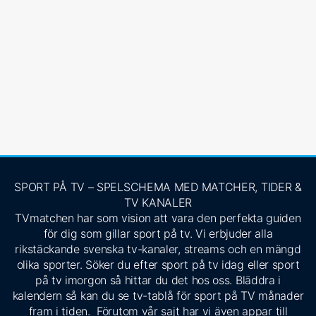
SPORT PÅ TV – SPELSCHEMA MED MATCHER, TIDER &
TV KANALER
TVmatchen har som vision att vara den perfekta guiden
för dig som gillar sport på tv. Vi erbjuder alla
rikstäckande svenska tv-kanaler, streams och en mängd
olika sporter. Söker du efter sport på tv idag eller sport
på tv imorgon så hittar du det hos oss. Bläddra i
kalendern så kan du se tv-tablå för sport på TV månader
fram i tiden. Förutom vår sajt har vi även appar till