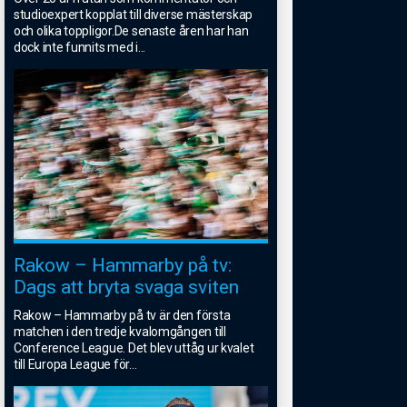
studioexpert kopplat till diverse mästerskap
och olika toppligor.De senaste åren har han
dock inte funnits med i
...
Rakow – Hammarby på tv:
Dags att bryta svaga sviten
Rakow – Hammarby på tv är den första
matchen i den tredje kvalomgången till
Conference League. Det blev uttåg ur kvalet
till Europa League för
...