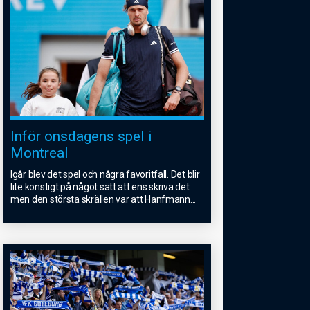
Inför onsdagens spel i
Montreal
Igår blev det spel och några favoritfall. Det blir
lite konstigt på något sätt att ens skriva det
men den största skrällen var att Hanfmann
...