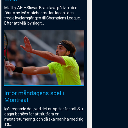
Mjällby AIF – Slovan Bratislava på tv är den
första av två matcher mellan lagen i den
tredje kvalomgången till Champions League.
Efter att Mjällby slagit
...
Inför måndagens spel i
Montreal
Igår regnade det, vad det nu spelar för roll. Sju
dagar behövs för att slutföra en
mastersturnering, och då ska man ha med sig
att
...