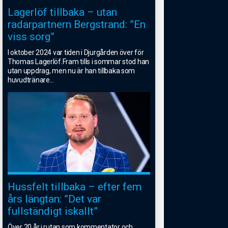
Lagerlöf tillbaka – utan
radarpartnern Bergstrand: ”En
viss sorg”
I oktober 2024 var tiden i Djurgården över för
Thomas Lagerlöf.Fram tills i sommar stod han
utan uppdrag, men nu är han tillbaka som
huvudtränare
...
Hussfelt tillbaka – efter fem
års längtan: ”Det var
fullständigt iskallt”
Över 20 år i rutan som kommentator och