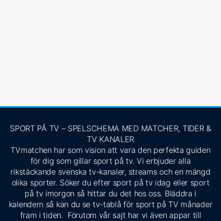
SPORT PÅ TV – SPELSCHEMA MED MATCHER, TIDER &
TV KANALER
TVmatchen har som vision att vara den perfekta guiden
för dig som gillar sport på tv. Vi erbjuder alla
rikstäckande svenska tv-kanaler, streams och en mängd
olika sporter. Söker du efter sport på tv idag eller sport
på tv imorgon så hittar du det hos oss. Bläddra i
kalendern så kan du se tv-tablå för sport på TV månader
fram i tiden. Förutom vår sajt har vi även appar till