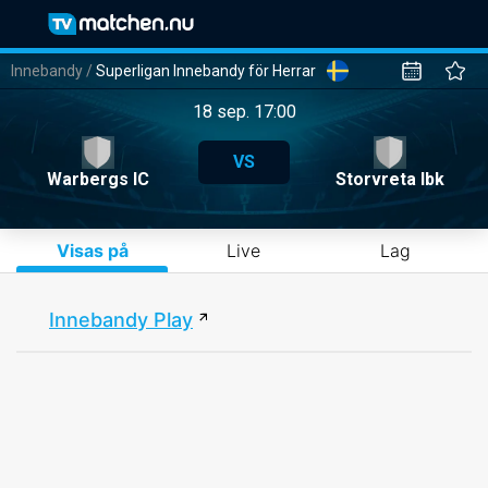
Innebandy
/
Superligan Innebandy för Herrar
18 sep. 17:00
VS
Warbergs IC
Storvreta Ibk
Visas på
Live
Lag
Innebandy Play