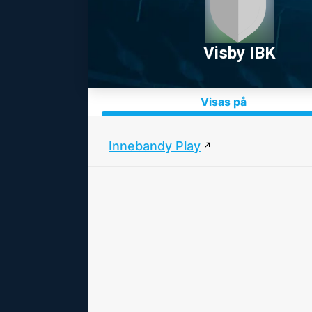
Visby IBK
Visas på
Innebandy Play