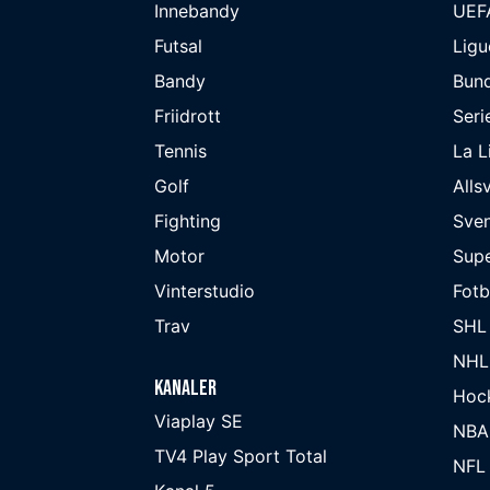
Innebandy
UEF
Futsal
Ligu
Bandy
Bund
Friidrott
Seri
Tennis
La L
Golf
Alls
Fighting
Sve
Motor
Supe
Vinterstudio
Fot
Trav
SHL
NHL
Kanaler
Hoc
Viaplay SE
NBA
TV4 Play Sport Total
NFL