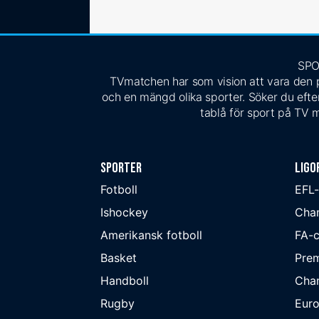
SPO
TVmatchen har som vision att vara den pe
och en mängd olika sporter. Söker du efter
tablå för sport på TV m
Sporter
Ligo
Fotboll
EFL
Ishockey
Cha
Amerikansk fotboll
FA-
Basket
Prem
Handboll
Cha
Rugby
Eur