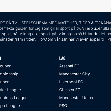
RT PÅ TV – SPELSCHEMA MED MATCHER, TIDER & TV KAN
rfekta guiden för dig som gillar sport på tv. Vi erbjuder alla
 sport på tv idag eller sport på tv imorgon så hittar du det ho
ånader fram i tiden. Förutom vår sajt har vi även appar till i
r
Lag
-cupen
Arsenal FC
mpionship
Manchester City
cupen
Liverpool FC
ier League
Chelsea FC
mpions League
Manchester United
opa League
PSG