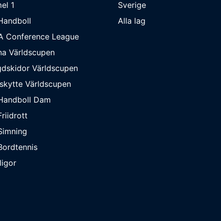
el 1
Sverige
Handboll
Alla lag
A Conference League
na Världscupen
dskidor Världscupen
skytte Världscupen
Handboll Dam
riidrott
Simning
ordtennis
ligor