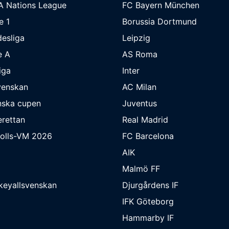
A Nations League
FC Bayern München
e 1
Borussia Dortmund
esliga
Leipzig
e A
AS Roma
iga
Inter
venskan
AC Milan
nska cupen
Juventus
rettan
Real Madrid
bolls-VM 2026
FC Barcelona
AIK
Malmö FF
keyallsvenskan
Djurgårdens IF
IFK Göteborg
Hammarby IF