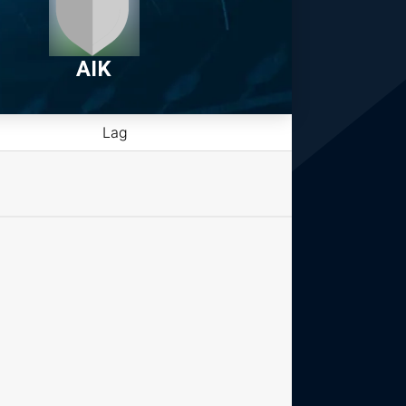
AIK
Lag