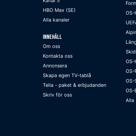
Kanal 5
Form
HBO Max (SE)
OS-
Alla kanaler
UEF
Alpi
Innehåll
Läng
Om oss
Skid
Kontakta oss
OS-
Annonsera
OS-F
Skapa egen TV-tablå
OS-
Telia - paket & erbjudanden
OS-B
Skriv för oss
Alla 