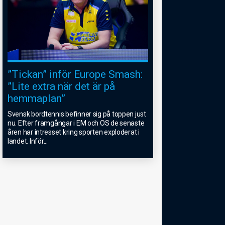
”Tickan” inför Europe Smash:
”Lite extra när det är på
hemmaplan”
Svensk bordtennis befinner sig på toppen just
nu. Efter framgångar i EM och OS de senaste
åren har intresset kring sporten exploderat i
landet. Inför
...