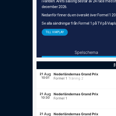
i världen. Årets säsong består av 24 race med st
december 2026.
Nedanför finner du en översikt över Formel 1 2
Se alla sändningar från Formel 1 på TV på Viapl
TILL VIAPLAY
Spelschema
F
Aug
21
Nederländernas Grand Prix
10:01
Formel 1
Träning 2
Aug
21
Nederländernas Grand Prix
10:30
Formel 1
Aug
21
Nederländernas Grand Prix