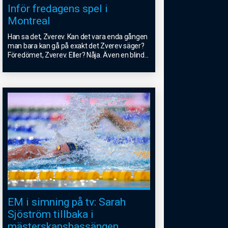
Inför fredagens spel i
Montreal
Han sa det, Zverev. Kan det vara enda gången
man bara kan gå på exakt det Zverev säger?
Föredömet, Zverev. Eller? Nåja. Även en blind
...
EM i simning på tv: Sarah
Sjöström tillbaka i
mästerskapsbassängen