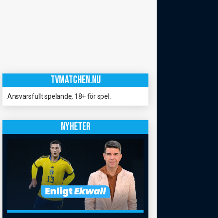
TVMATCHEN.NU
Ansvarsfullt spelande, 18+ för spel.
NYHETER