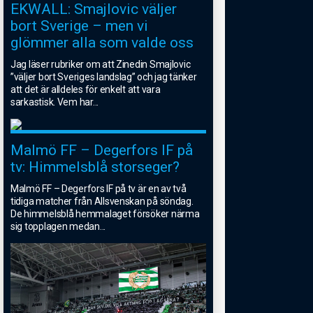
EKWALL: Smajlovic väljer
bort Sverige – men vi
glömmer alla som valde oss
Jag läser rubriker om att Zinedin Smajlovic
”väljer bort Sveriges landslag” och jag tänker
att det är alldeles för enkelt att vara
sarkastisk. Vem har
...
Malmö FF – Degerfors IF på
tv: Himmelsblå storseger?
Malmö FF – Degerfors IF på tv är en av två
tidiga matcher från Allsvenskan på söndag.
De himmelsblå hemmalaget försöker närma
sig topplagen medan
...