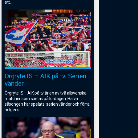
ett
...
Örgryte IS – AIK på tv: Serien
vänder
Örgryte IS – AIK på tv är en av två allsvenska
matcher som spelas på lördagen. Halva
säsongen har spelats, serien vänder och förra
helgens
...