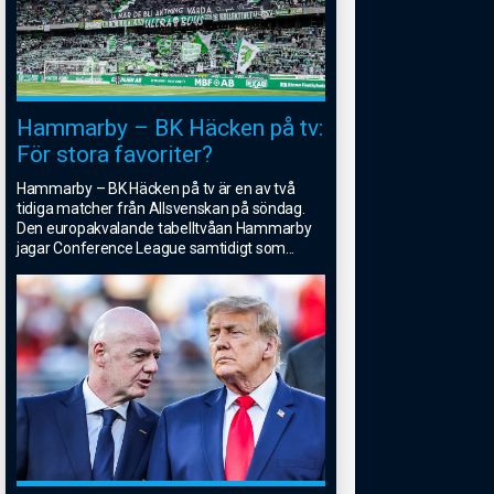
Hammarby – BK Häcken på tv:
För stora favoriter?
Hammarby – BK Häcken på tv är en av två
tidiga matcher från Allsvenskan på söndag.
Den europakvalande tabelltvåan Hammarby
jagar Conference League samtidigt som
...