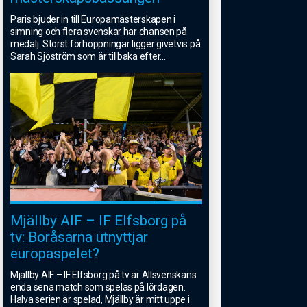
Paris bjuder in till Europamästerskapen i
simning och flera svenskar har chansen på
medalj. Störst förhoppningar ligger givetvis på
Sarah Sjöström som är tillbaka efter
...
Mjällby AIF – IF Elfsborg på
tv: Boråsarna utnyttjar
europaspelet?
Mjällby AIF – IF Elfsborg på tv är Allsvenskans
enda sena match som spelas på lördagen.
Halva serien är spelad, Mjällby är mitt uppe i