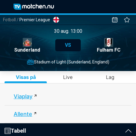
Fotboll
/
Premier League
30 aug. 13:00
VS
Sunderland
Fulham FC
Stadium of Light (Sunderland, England)
Visas på
Live
Lag
Viaplay
Allente
Tabell