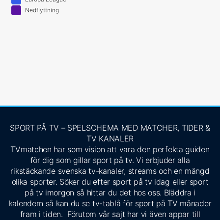
Nedflyttning
SPORT PÅ TV – SPELSCHEMA MED MATCHER, TIDER &
TV KANALER
TVmatchen har som vision att vara den perfekta guiden
för dig som gillar sport på tv. Vi erbjuder alla
rikstäckande svenska tv-kanaler, streams och en mängd
olika sporter. Söker du efter sport på tv idag eller sport
på tv imorgon så hittar du det hos oss. Bläddra i
kalendern så kan du se tv-tablå för sport på TV månader
fram i tiden. Förutom vår sajt har vi även appar till