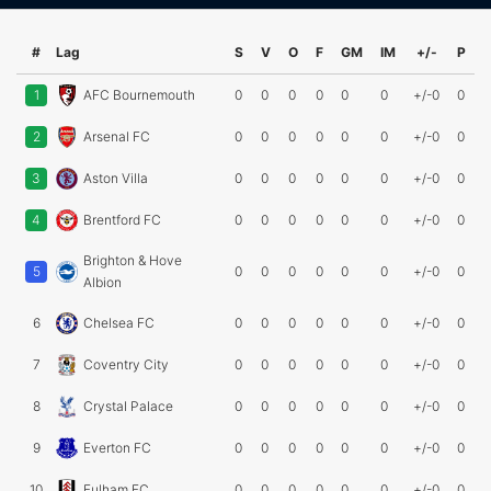
#
Lag
S
V
O
F
GM
IM
+/-
P
1
AFC Bournemouth
0
0
0
0
0
0
+/-0
0
2
Arsenal FC
0
0
0
0
0
0
+/-0
0
3
Aston Villa
0
0
0
0
0
0
+/-0
0
4
Brentford FC
0
0
0
0
0
0
+/-0
0
Brighton & Hove
5
0
0
0
0
0
0
+/-0
0
Albion
6
Chelsea FC
0
0
0
0
0
0
+/-0
0
7
Coventry City
0
0
0
0
0
0
+/-0
0
8
Crystal Palace
0
0
0
0
0
0
+/-0
0
9
Everton FC
0
0
0
0
0
0
+/-0
0
10
Fulham FC
0
0
0
0
0
0
+/-0
0