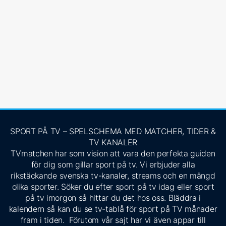
SPORT PÅ TV – SPELSCHEMA MED MATCHER, TIDER &
TV KANALER
TVmatchen har som vision att vara den perfekta guiden
för dig som gillar sport på tv. Vi erbjuder alla
rikstäckande svenska tv-kanaler, streams och en mängd
olika sporter. Söker du efter sport på tv idag eller sport
på tv imorgon så hittar du det hos oss. Bläddra i
kalendern så kan du se tv-tablå för sport på TV månader
fram i tiden. Förutom vår sajt har vi även appar till