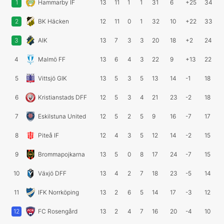
1
Hammarby IF
13
11
1
1
31
6
+25
34
2
BK Häcken
12
11
0
1
32
10
+22
33
3
AIK
13
7
3
3
20
18
+2
24
4
Malmö FF
13
6
4
3
22
9
+13
22
5
Vittsjö GIK
13
5
3
5
13
14
-1
18
6
Kristianstads DFF
12
5
3
4
21
23
-2
18
7
Eskilstuna United
12
5
2
5
9
16
-7
17
8
Piteå IF
12
4
3
5
12
14
-2
15
9
Brommapojkarna
13
5
0
8
17
24
-7
15
10
Växjö DFF
13
4
2
7
18
23
-5
14
11
IFK Norrköping
13
2
6
5
14
17
-3
12
12
FC Rosengård
13
2
4
7
16
20
-4
10