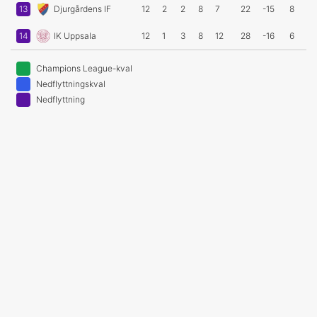
13
Djurgårdens IF
12
2
2
8
7
22
-15
8
14
IK Uppsala
12
1
3
8
12
28
-16
6
Champions League-kval
Nedflyttningskval
Nedflyttning