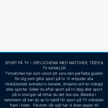
SPORT PÅ TV – SPELSCHEMA MED MATCHER, TIDER &
TV KANALER
TVmatchen har som vision att vara den perfekta guiden
för dig som gillar sport på tv. Vi erbjuder alla
rikstäckande svenska tv-kanaler, streams och en mängd
olika sporter. Söker du efter sport på tv idag eller sport
på tv imorgon så hittar du det hos oss. Bläddra i
kalendern så kan du se tv-tablå för sport på TV månader
fram i tiden. Förutom vår sajt har vi även appar till