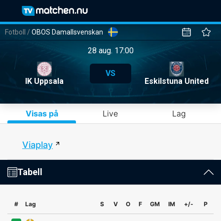
Fotboll
/
OBOS Damallsvenskan
28 aug. 17:00
VS
IK Uppsala
Eskilstuna United
Visas på
Live
Lag
Viaplay
Tabell
#
Lag
S
V
O
F
GM
IM
+/-
P