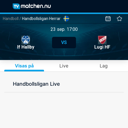
Handboll
/
Handbollsligan Herrar
23 sep. 17:00
VS
If Hallby
Lugi HF
Visas på
Live
Lag
Handbollsligan Live