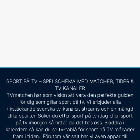
SPORT PÅ TV – SPELSCHEMA MED MATCHER, TIDER &
TV KANALER
TVmatchen har som vision att vara den perfekta guiden
för dig som gillar sport på tv. Vi erbjuder alla
rikstäckande svenska tv-kanaler, streams och en mängd
olika sporter. Söker du efter sport på tv idag eller sport
på tv imorgon så hittar du det hos oss. Bläddra i
kalendern så kan du se tv-tablå för sport på TV månader
fram i tiden. Förutom vår sajt har vi även appar till