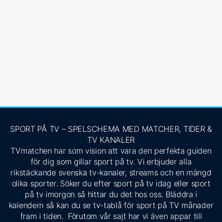
SPORT PÅ TV – SPELSCHEMA MED MATCHER, TIDER &
TV KANALER
TVmatchen har som vision att vara den perfekta guiden
för dig som gillar sport på tv. Vi erbjuder alla
rikstäckande svenska tv-kanaler, streams och en mängd
olika sporter. Söker du efter sport på tv idag eller sport
på tv imorgon så hittar du det hos oss. Bläddra i
kalendern så kan du se tv-tablå för sport på TV månader
fram i tiden. Förutom vår sajt har vi även appar till