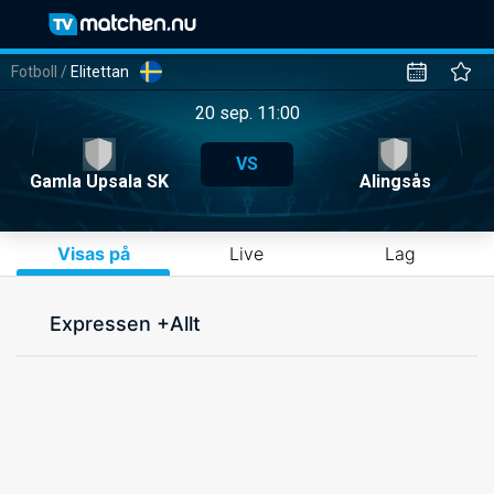
Fotboll
/
Elitettan
20 sep. 11:00
VS
Gamla Upsala SK
Alingsås
Visas på
Live
Lag
Expressen +Allt