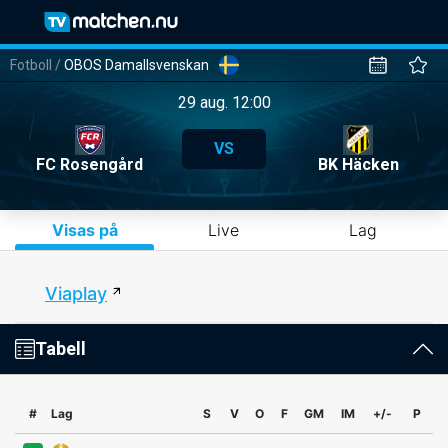
Fotboll
/
OBOS Damallsvenskan
29 aug. 12:00
VS
FC Rosengård
BK Häcken
Visas på
Live
Lag
Viaplay
Tabell
#
Lag
S
V
O
F
GM
IM
+/-
P