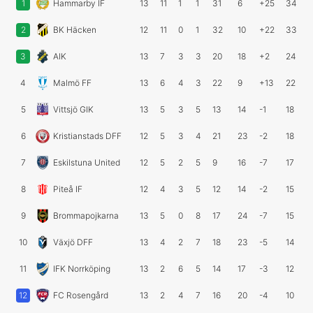
1
Hammarby IF
13
11
1
1
31
6
+25
34
2
BK Häcken
12
11
0
1
32
10
+22
33
3
AIK
13
7
3
3
20
18
+2
24
4
Malmö FF
13
6
4
3
22
9
+13
22
5
Vittsjö GIK
13
5
3
5
13
14
-1
18
6
Kristianstads DFF
12
5
3
4
21
23
-2
18
7
Eskilstuna United
12
5
2
5
9
16
-7
17
8
Piteå IF
12
4
3
5
12
14
-2
15
9
Brommapojkarna
13
5
0
8
17
24
-7
15
10
Växjö DFF
13
4
2
7
18
23
-5
14
11
IFK Norrköping
13
2
6
5
14
17
-3
12
12
FC Rosengård
13
2
4
7
16
20
-4
10