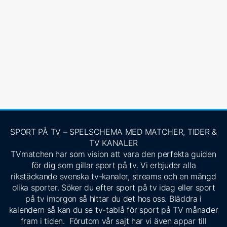
SPORT PÅ TV – SPELSCHEMA MED MATCHER, TIDER &
TV KANALER
TVmatchen har som vision att vara den perfekta guiden
för dig som gillar sport på tv. Vi erbjuder alla
rikstäckande svenska tv-kanaler, streams och en mängd
olika sporter. Söker du efter sport på tv idag eller sport
på tv imorgon så hittar du det hos oss. Bläddra i
kalendern så kan du se tv-tablå för sport på TV månader
fram i tiden. Förutom vår sajt har vi även appar till