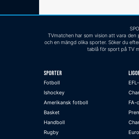
SPO
TVmatchen har som vision att vara den pe
och en mängd olika sporter. Söker du efter
tablå för sport på TV m
Sporter
Ligo
Fotboll
EFL
Ishockey
Cha
Amerikansk fotboll
FA-
Basket
Prem
Handboll
Cha
Rugby
Eur