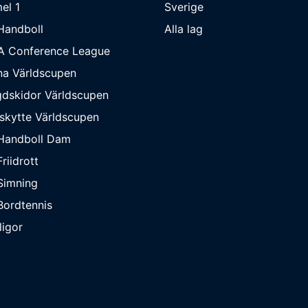
el 1
Sverige
Handboll
Alla lag
A Conference League
na Världscupen
dskidor Världscupen
skytte Världscupen
Handboll Dam
riidrott
Simning
ordtennis
ligor