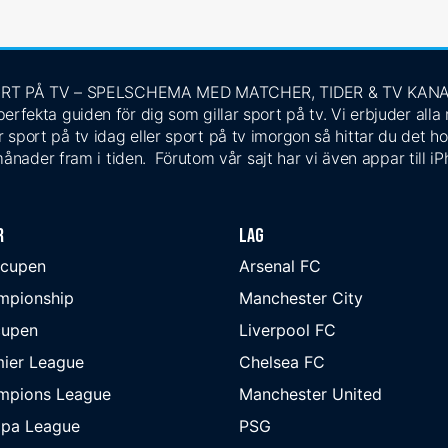
RT PÅ TV – SPELSCHEMA MED MATCHER, TIDER & TV KAN
rfekta guiden för dig som gillar sport på tv. Vi erbjuder alla
 sport på tv idag eller sport på tv imorgon så hittar du det ho
ånader fram i tiden. Förutom vår sajt har vi även appar till i
r
Lag
-cupen
Arsenal FC
mpionship
Manchester City
cupen
Liverpool FC
ier League
Chelsea FC
mpions League
Manchester United
opa League
PSG