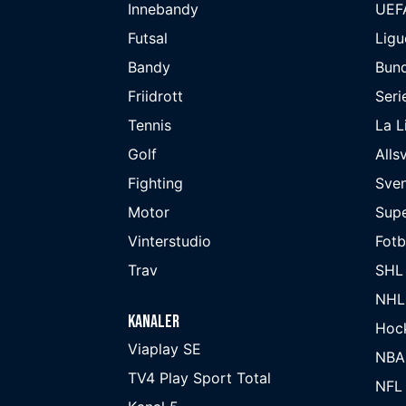
Innebandy
UEF
Futsal
Ligu
Bandy
Bund
Friidrott
Seri
Tennis
La L
Golf
Alls
Fighting
Sve
Motor
Supe
Vinterstudio
Fot
Trav
SHL
NHL
Kanaler
Hoc
Viaplay SE
NBA
TV4 Play Sport Total
NFL