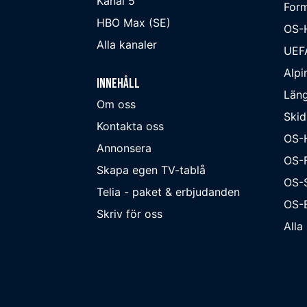
Kanal 5
Form
HBO Max (SE)
OS-
Alla kanaler
UEF
Alpi
Innehåll
Läng
Om oss
Skid
Kontakta oss
OS-
Annonsera
OS-F
Skapa egen TV-tablå
OS-
Telia - paket & erbjudanden
OS-B
Skriv för oss
Alla 