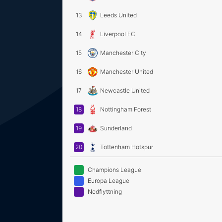
13
Leeds United
14
Liverpool FC
15
Manchester City
16
Manchester United
17
Newcastle United
18
Nottingham Forest
19
Sunderland
20
Tottenham Hotspur
Champions League
Europa League
Nedflyttning