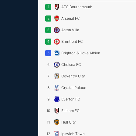
1
AFC Bournemouth
2
Arsenal FC
3
Aston Villa
4
Brentford FC
5
Brighton & Hove Albion
6
Chelsea FC
7
Coventry City
8
Crystal Palace
9
Everton FC
10
Fulham FC
11
Hull City
12
Ipswich Town