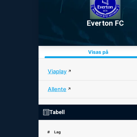
Everton FC
Visas på
Viaplay
Allente
Tabell
#
Lag