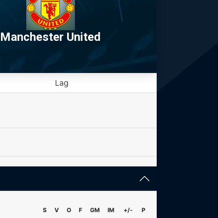
Manchester United
Lag
S
V
O
F
GM
IM
+/-
P