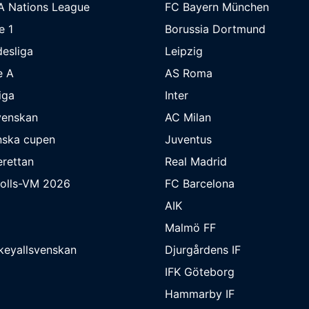
A Nations League
FC Bayern München
e 1
Borussia Dortmund
esliga
Leipzig
e A
AS Roma
iga
Inter
venskan
AC Milan
nska cupen
Juventus
rettan
Real Madrid
bolls-VM 2026
FC Barcelona
AIK
Malmö FF
keyallsvenskan
Djurgårdens IF
IFK Göteborg
Hammarby IF