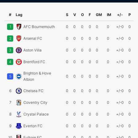
#
Lag
S
V
O
F
GM
IM
+/-
P
1
AFC Bournemouth
0
0
0
0
0
0
+/-0
0
2
Arsenal FC
0
0
0
0
0
0
+/-0
0
3
Aston Villa
0
0
0
0
0
0
+/-0
0
4
Brentford FC
0
0
0
0
0
0
+/-0
0
Brighton & Hove
5
0
0
0
0
0
0
+/-0
0
Albion
6
Chelsea FC
0
0
0
0
0
0
+/-0
0
7
Coventry City
0
0
0
0
0
0
+/-0
0
8
Crystal Palace
0
0
0
0
0
0
+/-0
0
9
Everton FC
0
0
0
0
0
0
+/-0
0
10
Fulham FC
0
0
0
0
0
0
+/-0
0