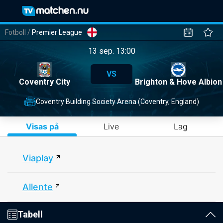
Fotboll
/
Premier League
13 sep. 13:00
VS
Coventry City
Brighton & Hove Albion
Coventry Building Society Arena (Coventry, England)
Visas på
Live
Lag
Viaplay
Allente
Tabell