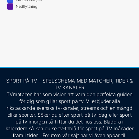
Nedflyttning
SPORT PÅ TV – SPELSCHEMA MED MATCHER, TIDER &
TV KANALER
TVmatchen har som vision att vara den perfekta guiden
för dig som gillar sport på tv. Vi erbjuder alla
rikstäckande svenska tv-kanaler, streams och en mängd
olika sporter. Söker du efter sport på tv idag eller sport
på tv imorgon så hittar du det hos oss. Bläddra i
kalendern så kan du se tv-tablå för sport på TV månader
fram i tiden. Förutom vår sajt har vi även appar till