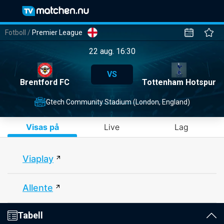
Fotboll
/
Premier League
22 aug. 16:30
VS
Brentford FC
Tottenham Hotspur
Gtech Community Stadium (London, England)
Visas på
Live
Lag
Viaplay
Allente
Tabell