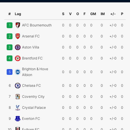
#
Lag
S
V
O
F
GM
IM
+/-
P
1
AFC Bournemouth
0
0
0
0
0
0
+/-0
0
2
Arsenal FC
0
0
0
0
0
0
+/-0
0
3
Aston Villa
0
0
0
0
0
0
+/-0
0
4
Brentford FC
0
0
0
0
0
0
+/-0
0
Brighton & Hove
5
0
0
0
0
0
0
+/-0
0
Albion
6
Chelsea FC
0
0
0
0
0
0
+/-0
0
7
Coventry City
0
0
0
0
0
0
+/-0
0
8
Crystal Palace
0
0
0
0
0
0
+/-0
0
9
Everton FC
0
0
0
0
0
0
+/-0
0
10
Fulham FC
0
0
0
0
0
0
+/-0
0