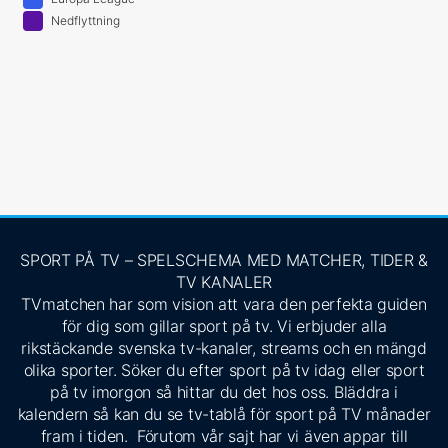
Nedflyttning
SPORT PÅ TV – SPELSCHEMA MED MATCHER, TIDER &
TV KANALER
TVmatchen har som vision att vara den perfekta guiden
för dig som gillar sport på tv. Vi erbjuder alla
rikstäckande svenska tv-kanaler, streams och en mängd
olika sporter. Söker du efter sport på tv idag eller sport
på tv imorgon så hittar du det hos oss. Bläddra i
kalendern så kan du se tv-tablå för sport på TV månader
fram i tiden. Förutom vår sajt har vi även appar till