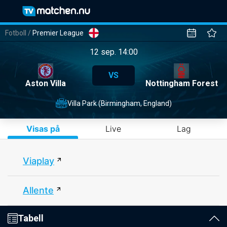
Fotboll
/
Premier League
12 sep. 14:00
VS
Aston Villa
Nottingham Forest
Villa Park (Birmingham, England)
Visas på
Live
Lag
Viaplay
Allente
Tabell