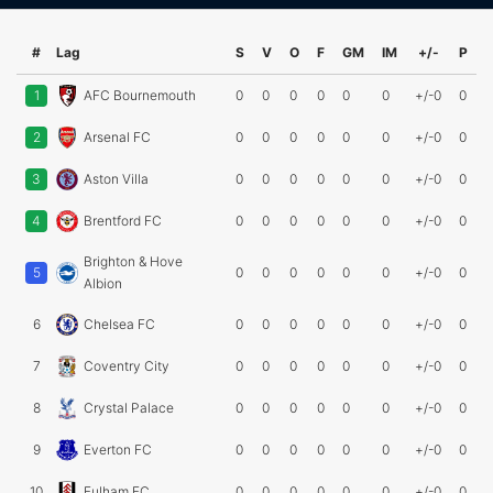
#
Lag
S
V
O
F
GM
IM
+/-
P
1
AFC Bournemouth
0
0
0
0
0
0
+/-0
0
2
Arsenal FC
0
0
0
0
0
0
+/-0
0
3
Aston Villa
0
0
0
0
0
0
+/-0
0
4
Brentford FC
0
0
0
0
0
0
+/-0
0
Brighton & Hove
5
0
0
0
0
0
0
+/-0
0
Albion
6
Chelsea FC
0
0
0
0
0
0
+/-0
0
7
Coventry City
0
0
0
0
0
0
+/-0
0
8
Crystal Palace
0
0
0
0
0
0
+/-0
0
9
Everton FC
0
0
0
0
0
0
+/-0
0
10
Fulham FC
0
0
0
0
0
0
+/-0
0