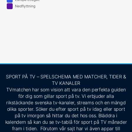
Nedflyttning
SPORT PÅ TV – SPELSCHEMA MED MATCHER, TIDER &
TV KANALER
TVmatchen har som vision att vara den perfekta guiden
för dig som gillar sport på tv. Vi erbjuder alla
rikstäckande svenska tv-kanaler, streams och en mängd
olika sporter. Söker du efter sport på tv idag eller sport
på tv imorgon så hittar du det hos oss. Bläddra i
kalendern så kan du se tv-tablå för sport på TV månader
fram i tiden. Förutom vår sajt har vi även appar till