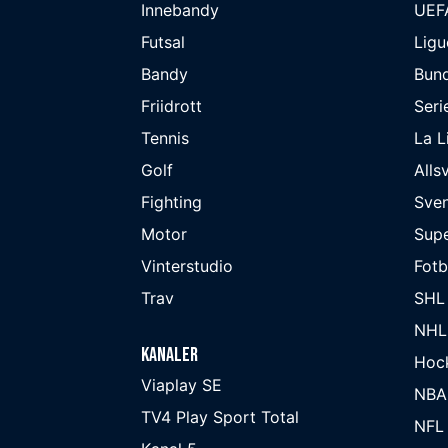
Innebandy
UEF
Futsal
Ligu
Bandy
Bund
Friidrott
Seri
Tennis
La L
Golf
Alls
Fighting
Sve
Motor
Supe
Vinterstudio
Fot
Trav
SHL
NHL
Kanaler
Hoc
Viaplay SE
NBA
TV4 Play Sport Total
NFL