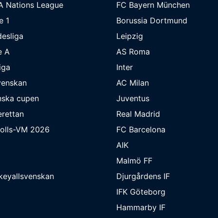
A Nations League
FC Bayern München
e 1
Borussia Dortmund
esliga
Leipzig
e A
AS Roma
iga
Inter
venskan
AC Milan
nska cupen
Juventus
rettan
Real Madrid
bolls-VM 2026
FC Barcelona
AIK
Malmö FF
keyallsvenskan
Djurgårdens IF
IFK Göteborg
Hammarby IF