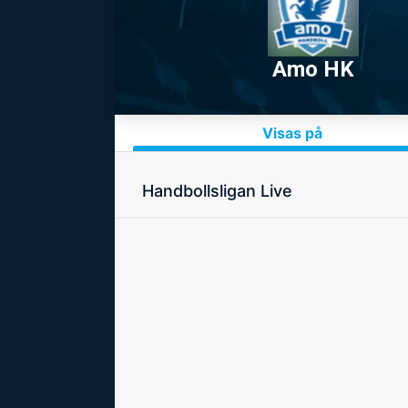
Amo HK
Visas på
Handbollsligan Live