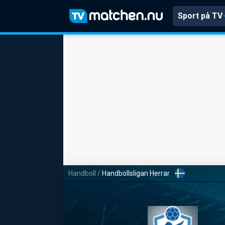
Sport på TV
Handboll
/
Handbollsligan Herrar