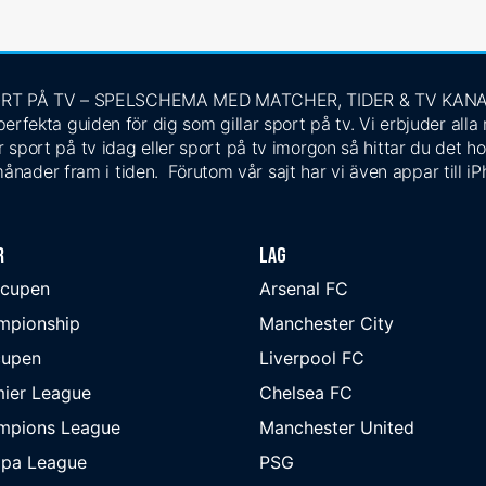
RT PÅ TV – SPELSCHEMA MED MATCHER, TIDER & TV KAN
rfekta guiden för dig som gillar sport på tv. Vi erbjuder alla
 sport på tv idag eller sport på tv imorgon så hittar du det ho
ånader fram i tiden. Förutom vår sajt har vi även appar till i
r
Lag
-cupen
Arsenal FC
mpionship
Manchester City
cupen
Liverpool FC
ier League
Chelsea FC
mpions League
Manchester United
opa League
PSG