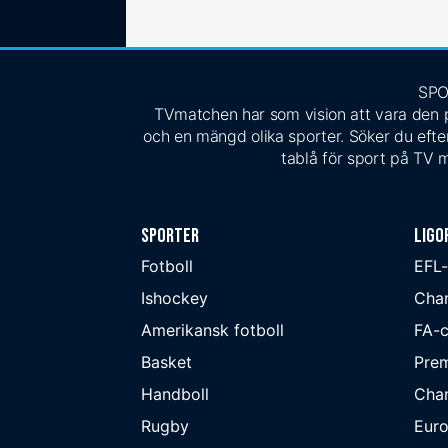
SPO
TVmatchen har som vision att vara den pe
och en mängd olika sporter. Söker du efter
tablå för sport på TV m
Sporter
Ligo
Fotboll
EFL
Ishockey
Cha
Amerikansk fotboll
FA-
Basket
Prem
Handboll
Cha
Rugby
Eur