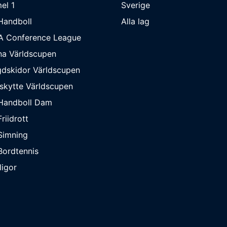
el 1
Sverige
Handboll
Alla lag
A Conference League
na Världscupen
dskidor Världscupen
skytte Världscupen
Handboll Dam
riidrott
Simning
ordtennis
ligor