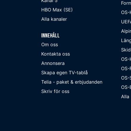
Kanal 5
Form
HBO Max (SE)
OS-
Alla kanaler
UEF
Alpi
Innehåll
Läng
Om oss
Skid
Kontakta oss
OS-
Annonsera
OS-F
Skapa egen TV-tablå
OS-
Telia - paket & erbjudanden
OS-B
Skriv för oss
Alla 